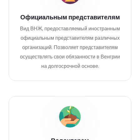
Официальным представителям
Вид ВНЖ, предоставляемый иностранным
официальным представителям различных
организаций. Позволяет представителям
осуществлять свои обязанности в Венгрии
на долгосрочной основе.