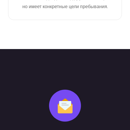
но имеет конкретные цели пребывания.