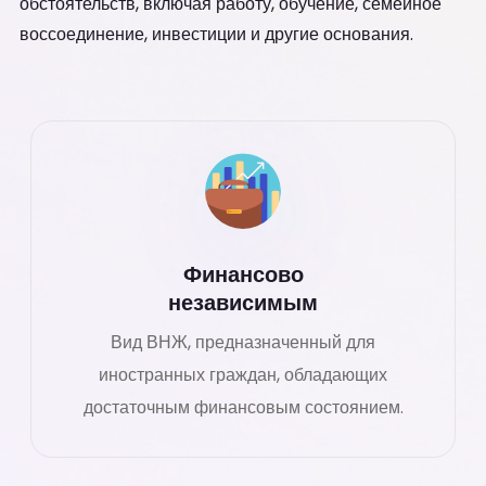
обстоятельств, включая работу, обучение, семейное
воссоединение, инвестиции и другие основания.
Финансово
независимым
Вид ВНЖ, предназначенный для
иностранных граждан, обладающих
достаточным финансовым состоянием.
Узнать больше