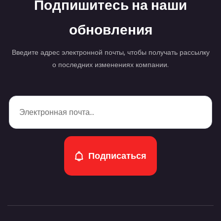
Подпишитесь на наши
обновления
Введите адрес электронной почты, чтобы получать рассылку
о последних изменениях компании.
Подписаться