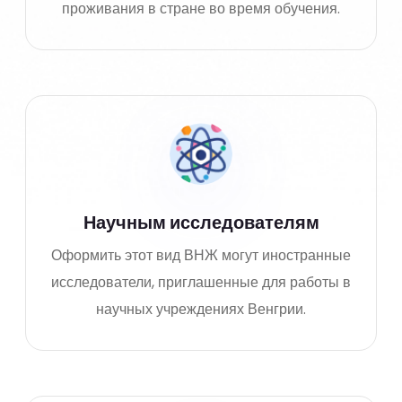
проживания в стране во время обучения.
Узнать больше
Научным исследователям
Оформить этот вид ВНЖ могут иностранные
исследователи, приглашенные для работы в
научных учреждениях Венгрии.