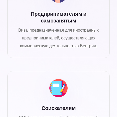
Предпринимателям и
самозанятым
Виза, предназначенная для иностранных
предпринимателей, осуществляющих
коммерческую деятельность в Венгрии.
Узнать больше
Соискателям